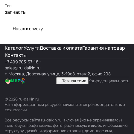
Тип
запчасть
Назад к списку
Каталог
Услуги
Доставка и оплата
Гарантия на товар
Контакты
+7 499 703-37-18
sales@ru-daikin.ru
г. Москва, Дорожная улица, 3к19с8, этаж 2, офис 208
Темная тема
Конфиденциальность
© 2026 ru-daikin.ru
На информационном ресурсе применяются
рекомендательные
технологии
.
Все ресурсы сайта ru-daikin.ru, включая (но не ограничиваясь)
текстовую, графическую, фотографическую и видео информацию,
структуру, дизайн и оформление страниц, доменное имя,