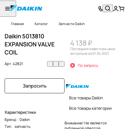
Главная
Каталог
Запчасти Daikin
Daikin 5013810
4 138 ₽
EXPANSION VALVE
Последняя известная цена
COIL
актуальна на 01.04.2021
Арт.
42821
По запросу
Запросить
Все товары Daikin
Все товары категории
Характеристики
Бренд
:
Daikin
Внимание! Не является
Тип
:
запчасть
публичной офертой.