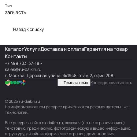
Тип
запчасть
Назад к списку
Каталог
Услуги
Доставка и оплата
Гарантия на товар
Контакты
+7 499 703-37-18
sales@ru-daikin.ru
г. Москва, Дорожная улица, 3к19с8, этаж 2, офис 208
Темная тема
Конфиденциальность
© 2026 ru-daikin.ru
На информационном ресурсе применяются
рекомендательные
технологии
.
Все ресурсы сайта ru-daikin.ru, включая (но не ограничиваясь)
текстовую, графическую, фотографическую и видео информацию,
структуру, дизайн и оформление страниц, доменное имя,