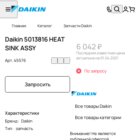
Главная
Каталог
Запчасти Daikin
Daikin 5013816 HEAT
6 042 ₽
SINK ASSY
Последняя известная цена
актуальна на 01.04.2021
Арт.
45576
По запросу
Запросить
Все товары Daikin
Характеристики
Все товары категории
Бренд
:
Daikin
Тип
:
запчасть
Внимание! Не является
публичной офертой.