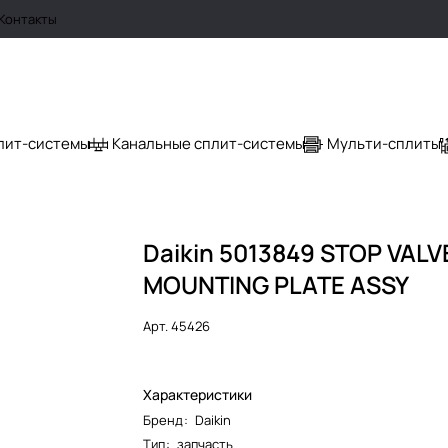
Контакты
лит-системы
Канальные сплит-системы
Мульти-сплиты
Daikin 5013849 STOP VALV
MOUNTING PLATE ASSY
Арт.
45426
Характеристики
Бренд
:
Daikin
Тип
:
запчасть