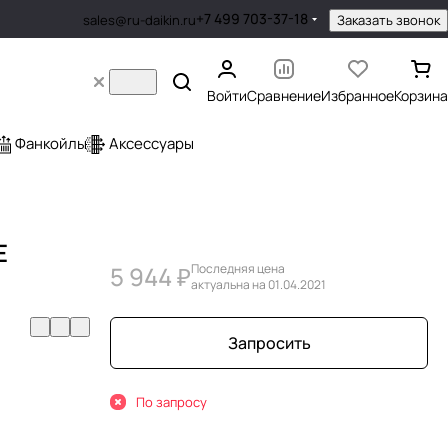
+7 499 703-37-18
Заказать звонок
sales@ru-daikin.ru
Войти
Сравнение
Избранное
Корзина
Фанкойлы
Аксессуары
E
5 944 ₽
Последняя цена
актуальна на 01.04.2021
Запросить
По запросу