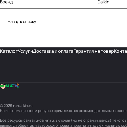
Бренд
Daikin
Назад к списку
Каталог
Услуги
Доставка и оплата
Гарантия на товар
Конта
© 2026 ru-daikin.ru
На информационном ресурсе применяются
рекомендательные техно
Все ресурсы сайта ru-daikin.ru, включая (но не ограничиваясь) текс
являются объектами авторского права и прав на интеллектуальную с