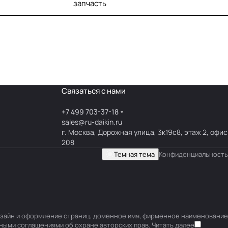
запчасть
Связаться с нами
+7 499 703-37-18
sales@ru-daikin.ru
г. Москва, Дорожная улица, 3к19с8, этаж 2, офис
208
Темная тема
Конфиденциальность
 дизайн и оформление страниц, доменное имя, фирменное наименование
ными соглашениями об охране авторских прав.
Читать далее