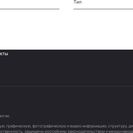
Тип
кты
логии
.
товую, графическую, фотографическую и видео информацию, структуру,
обственность, защищены российским законодательством и международ