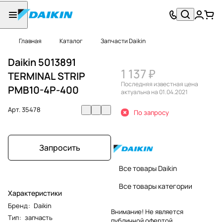
Главная
Каталог
Запчасти Daikin
Daikin 5013891
1 137 ₽
TERMINAL STRIP
Последняя известная цена
PMB10-4P-400
актуальна на 01.04.2021
Арт.
35478
По запросу
Запросить
Все товары Daikin
Все товары категории
Характеристики
Бренд
:
Daikin
Внимание! Не является
Тип
:
запчасть
публичной офертой.