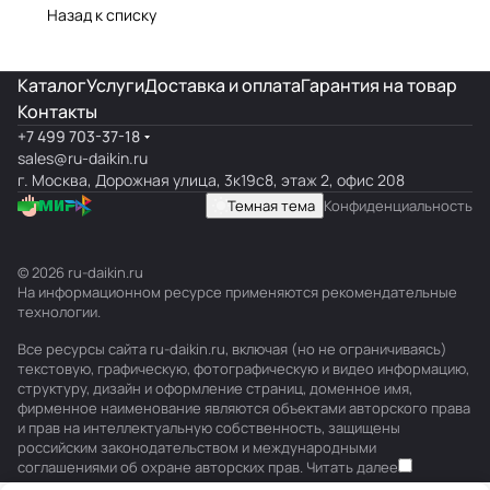
Назад к списку
Каталог
Услуги
Доставка и оплата
Гарантия на товар
Контакты
+7 499 703-37-18
sales@ru-daikin.ru
г. Москва, Дорожная улица, 3к19с8, этаж 2, офис 208
Темная тема
Конфиденциальность
© 2026 ru-daikin.ru
На информационном ресурсе применяются
рекомендательные
технологии
.
Все ресурсы сайта ru-daikin.ru, включая (но не ограничиваясь)
текстовую, графическую, фотографическую и видео информацию,
структуру, дизайн и оформление страниц, доменное имя,
фирменное наименование являются объектами авторского права
и прав на интеллектуальную собственность, защищены
российским законодательством и международными
соглашениями об охране авторских прав.
Читать далее