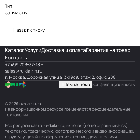
Тип
запчасть
Назад к списку
Каталог
Услуги
Доставка и оплата
Гарантия на товар
Контакты
+7 499 703-37-18
sales@ru-daikin.ru
г. Москва, Дорожная улица, 3к19с8, этаж 2, офис 208
Темная тема
Конфиденциальность
© 2026 ru-daikin.ru
На информационном ресурсе применяются
рекомендательные
технологии
.
Все ресурсы сайта ru-daikin.ru, включая (но не ограничиваясь)
текстовую, графическую, фотографическую и видео информацию,
структуру, дизайн и оформление страниц, доменное имя,