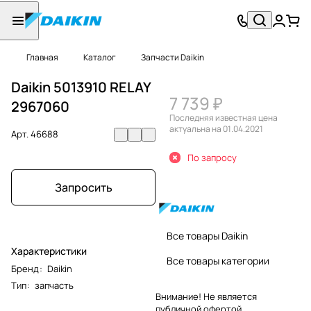
Главная
Каталог
Запчасти Daikin
Daikin 5013910 RELAY
7 739 ₽
2967060
Последняя известная цена
актуальна на 01.04.2021
Арт.
46688
По запросу
Запросить
Все товары Daikin
Характеристики
Все товары категории
Бренд
:
Daikin
Тип
:
запчасть
Внимание! Не является
публичной офертой.