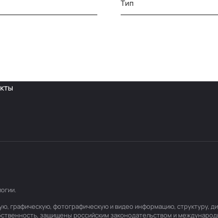
Тип
кты
логии
.
товую, графическую, фотографическую и видео информацию, структуру,
обственность, защищены российским законодательством и международ