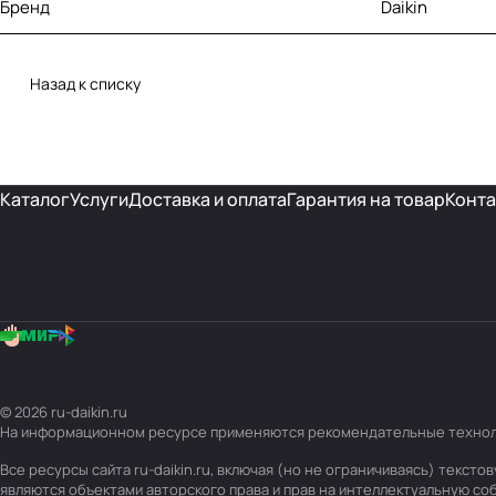
Бренд
Daikin
Назад к списку
Каталог
Услуги
Доставка и оплата
Гарантия на товар
Конта
© 2026 ru-daikin.ru
На информационном ресурсе применяются
рекомендательные техно
Все ресурсы сайта ru-daikin.ru, включая (но не ограничиваясь) текс
являются объектами авторского права и прав на интеллектуальную с