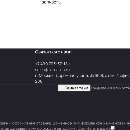
запчасть
Связаться с нами
+7 499 703-37-18
sales@ru-daikin.ru
г. Москва, Дорожная улица, 3к19с8, этаж 2, офис
208
Темная тема
Конфиденциальность
 дизайн и оформление страниц, доменное имя, фирменное наименование
ными соглашениями об охране авторских прав.
Читать далее