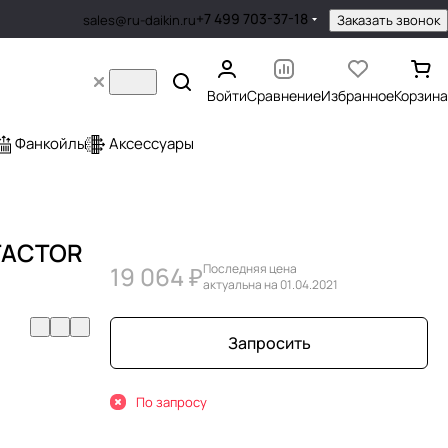
+7 499 703-37-18
Заказать звонок
sales@ru-daikin.ru
Войти
Сравнение
Избранное
Корзина
Фанкойлы
Аксессуары
NTACTOR
19 064 ₽
Последняя цена
актуальна на 01.04.2021
Запросить
По запросу