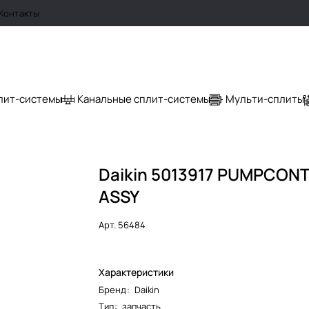
Контакты
лит-системы
Канальные сплит-системы
Мульти-сплиты
Daikin 5013917 PUMPCO
ASSY
Арт.
56484
Характеристики
Бренд
:
Daikin
Тип
:
запчасть