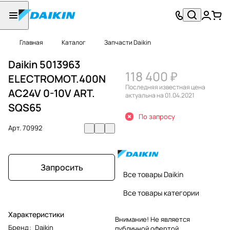
Главная
Каталог
Запчасти Daikin
Daikin 5013963
118 400 ₽
ELECTROMOT.400N
Последняя известная цена
AC24V 0-10V ART.
актуальна на 01.04.2021
SQS65
По запросу
Арт.
70992
Запросить
Все товары Daikin
Все товары категории
Характеристики
Внимание! Не является
Бренд
:
Daikin
публичной офертой.