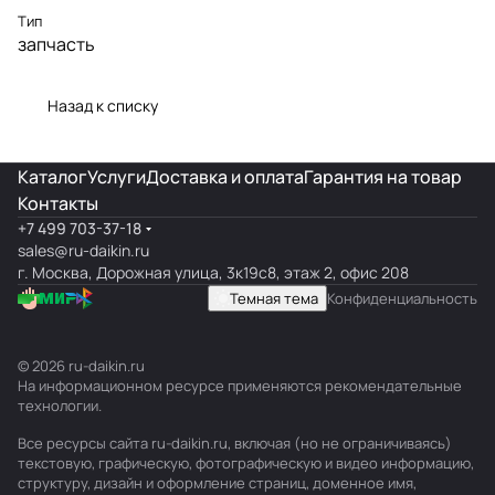
Тип
запчасть
Назад к списку
Каталог
Услуги
Доставка и оплата
Гарантия на товар
Контакты
+7 499 703-37-18
sales@ru-daikin.ru
г. Москва, Дорожная улица, 3к19с8, этаж 2, офис 208
Темная тема
Конфиденциальность
© 2026 ru-daikin.ru
На информационном ресурсе применяются
рекомендательные
технологии
.
Все ресурсы сайта ru-daikin.ru, включая (но не ограничиваясь)
текстовую, графическую, фотографическую и видео информацию,
структуру, дизайн и оформление страниц, доменное имя,