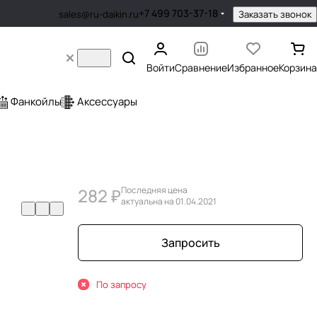
+7 499 703-37-18
Заказать звонок
sales@ru-daikin.ru
Войти
Сравнение
Избранное
Корзина
Фанкойлы
Аксессуары
282 ₽
Последняя цена
актуальна на 01.04.2021
Запросить
По запросу