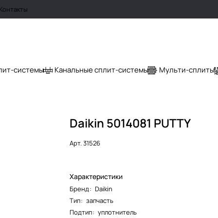
Контакты
лит-системы
Канальные сплит-системы
Мульти-сплиты
Daikin 5014081 PUTTY
Арт.
31526
Характеристики
Бренд
:
Daikin
Тип
:
запчасть
Подтип
:
уплотнитель