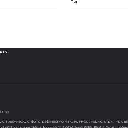
Тип
кты
логии
.
товую, графическую, фотографическую и видео информацию, структуру,
обственность, защищены российским законодательством и международ