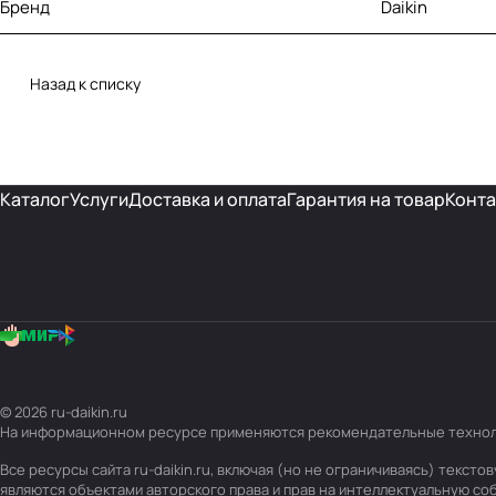
Бренд
Daikin
Назад к списку
Каталог
Услуги
Доставка и оплата
Гарантия на товар
Конта
© 2026 ru-daikin.ru
На информационном ресурсе применяются
рекомендательные техно
Все ресурсы сайта ru-daikin.ru, включая (но не ограничиваясь) текс
являются объектами авторского права и прав на интеллектуальную с