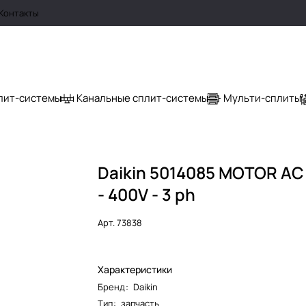
Контакты
лит-системы
Канальные сплит-системы
Мульти-сплиты
Daikin 5014085 MOTOR AC
- 400V - 3 ph
Арт.
73838
Характеристики
Бренд
:
Daikin
Тип
:
запчасть