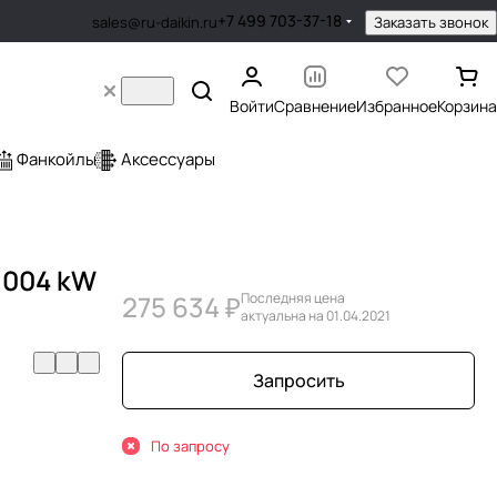
+7 499 703-37-18
Заказать звонок
sales@ru-daikin.ru
Войти
Сравнение
Избранное
Корзина
Фанкойлы
Аксессуары
 004 kW
275 634 ₽
Последняя цена
актуальна на 01.04.2021
Запросить
По запросу