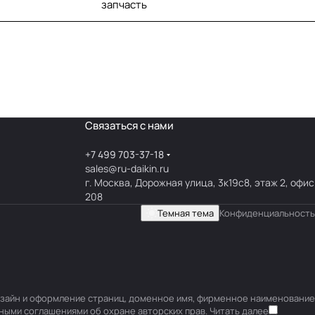
запчасть
Связаться с нами
+7 499 703-37-18
sales@ru-daikin.ru
г. Москва, Дорожная улица, 3к19с8, этаж 2, офис
208
Темная тема
Конфиденциальность
 дизайн и оформление страниц, доменное имя, фирменное наименование
ными соглашениями об охране авторских прав.
Читать далее