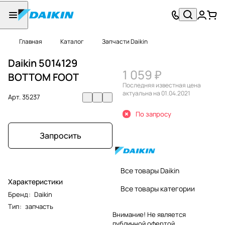
Главная
Каталог
Запчасти Daikin
Daikin 5014129
1 059 ₽
BOTTOM FOOT
Последняя известная цена
актуальна на 01.04.2021
Арт.
35237
По запросу
Запросить
Все товары Daikin
Характеристики
Все товары категории
Бренд
:
Daikin
Тип
:
запчасть
Внимание! Не является
публичной офертой.