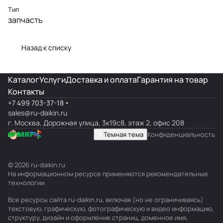
Тип
запчасть
Назад к списку
Каталог
Услуги
Доставка и оплата
Гарантия на товар
Контакты
+7 499 703-37-18
sales@ru-daikin.ru
г. Москва, Дорожная улица, 3к19с8, этаж 2, офис 208
Темная тема
Конфиденциальность
© 2026 ru-daikin.ru
На информационном ресурсе применяются
рекомендательные
технологии
.
Все ресурсы сайта ru-daikin.ru, включая (но не ограничиваясь)
текстовую, графическую, фотографическую и видео информацию,
структуру, дизайн и оформление страниц, доменное имя,