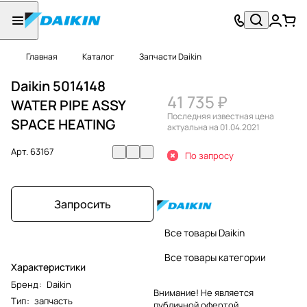
Главная
Каталог
Запчасти Daikin
Daikin 5014148
41 735 ₽
WATER PIPE ASSY
Последняя известная цена
SPACE HEATING
актуальна на 01.04.2021
Арт.
63167
По запросу
Запросить
Все товары Daikin
Все товары категории
Характеристики
Бренд
:
Daikin
Внимание! Не является
Тип
:
запчасть
публичной офертой.