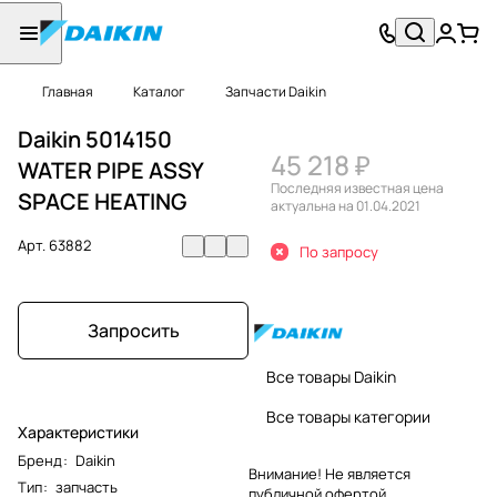
Главная
Каталог
Запчасти Daikin
Daikin 5014150
45 218 ₽
WATER PIPE ASSY
Последняя известная цена
SPACE HEATING
актуальна на 01.04.2021
Арт.
63882
По запросу
Запросить
Все товары Daikin
Все товары категории
Характеристики
Бренд
:
Daikin
Внимание! Не является
Тип
:
запчасть
публичной офертой.