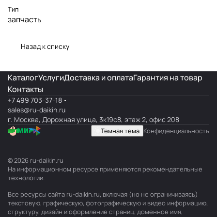
Тип
запчасть
Назад к списку
Каталог
Услуги
Доставка и оплата
Гарантия на товар
Контакты
+7 499 703-37-18
sales@ru-daikin.ru
г. Москва, Дорожная улица, 3к19с8, этаж 2, офис 208
Темная тема
Конфиденциальность
© 2026 ru-daikin.ru
На информационном ресурсе применяются
рекомендательные
технологии
.
Все ресурсы сайта ru-daikin.ru, включая (но не ограничиваясь)
текстовую, графическую, фотографическую и видео информацию,
структуру, дизайн и оформление страниц, доменное имя,