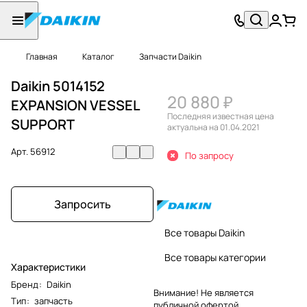
Главная
Каталог
Запчасти Daikin
Daikin 5014152
20 880 ₽
EXPANSION VESSEL
Последняя известная цена
SUPPORT
актуальна на 01.04.2021
Арт.
56912
По запросу
Запросить
Все товары Daikin
Все товары категории
Характеристики
Бренд
:
Daikin
Внимание! Не является
Тип
:
запчасть
публичной офертой.