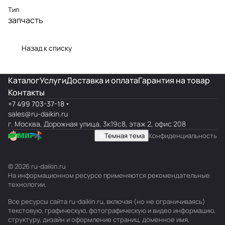
Тип
запчасть
Назад к списку
Каталог
Услуги
Доставка и оплата
Гарантия на товар
Контакты
+7 499 703-37-18
sales@ru-daikin.ru
г. Москва, Дорожная улица, 3к19с8, этаж 2, офис 208
Темная тема
Конфиденциальность
© 2026 ru-daikin.ru
На информационном ресурсе применяются
рекомендательные
технологии
.
Все ресурсы сайта ru-daikin.ru, включая (но не ограничиваясь)
текстовую, графическую, фотографическую и видео информацию,
структуру, дизайн и оформление страниц, доменное имя,