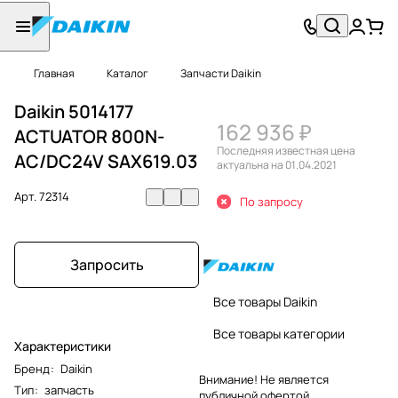
Главная
Каталог
Запчасти Daikin
Daikin 5014177
162 936 ₽
ACTUATOR 800N-
Последняя известная цена
AC/DC24V SAX619.03
актуальна на 01.04.2021
Арт.
72314
По запросу
Запросить
Все товары Daikin
Все товары категории
Характеристики
Бренд
:
Daikin
Внимание! Не является
Тип
:
запчасть
публичной офертой.