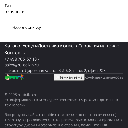
Тип
запчасть
Назад к списку
Каталог
Услуги
Доставка и оплата
Гарантия на товар
Контакты
+7 499 703-37-18
sales@ru-daikin.ru
г. Москва, Дорожная улица, 3к19с8, этаж 2, офис 208
Темная тема
Конфиденциальность
© 2026 ru-daikin.ru
На информационном ресурсе применяются
рекомендательные
технологии
.
Все ресурсы сайта ru-daikin.ru, включая (но не ограничиваясь)
текстовую, графическую, фотографическую и видео информацию,
структуру, дизайн и оформление страниц, доменное имя,