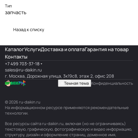
Тип
запчасть
Назад к списку
Каталог
Услуги
Доставка и оплата
Гарантия на товар
Контакты
+7 499 703-37-18
sales@ru-daikin.ru
г. Москва, Дорожная улица, 3к19с8, этаж 2, офис 208
Темная тема
Конфиденциальность
© 2026 ru-daikin.ru
На информационном ресурсе применяются
рекомендательные
технологии
.
Все ресурсы сайта ru-daikin.ru, включая (но не ограничиваясь)
текстовую, графическую, фотографическую и видео информацию,
структуру, дизайн и оформление страниц, доменное имя,