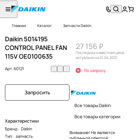
Главная
Каталог
Запчасти Daikin
Daikin 5014195
27 156 ₽
CONTROL PANEL FAN
Последняя известная цена
115V OE0100635
актуальна на 01.04.2021
Арт.
60121
По запросу
Запросить
Все товары Daikin
Все товары категории
Характеристики
Бренд
:
Daikin
Внимание! Не является
Тип
:
запчасть
публичной офертой.