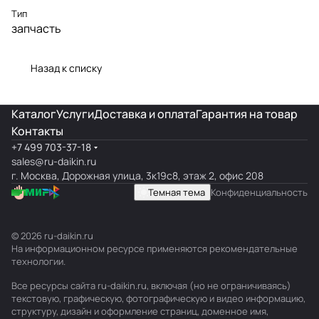
Тип
запчасть
Назад к списку
Каталог
Услуги
Доставка и оплата
Гарантия на товар
Контакты
+7 499 703-37-18
sales@ru-daikin.ru
г. Москва, Дорожная улица, 3к19с8, этаж 2, офис 208
Темная тема
Конфиденциальность
© 2026 ru-daikin.ru
На информационном ресурсе применяются
рекомендательные
технологии
.
Все ресурсы сайта ru-daikin.ru, включая (но не ограничиваясь)
текстовую, графическую, фотографическую и видео информацию,
структуру, дизайн и оформление страниц, доменное имя,