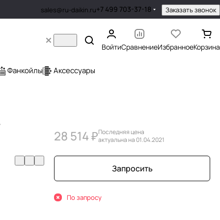
+7 499 703-37-18
Заказать звонок
sales@ru-daikin.ru
Войти
Сравнение
Избранное
Корзина
Фанкойлы
Аксессуары
+
28 514 ₽
Последняя цена
актуальна на 01.04.2021
Запросить
По запросу