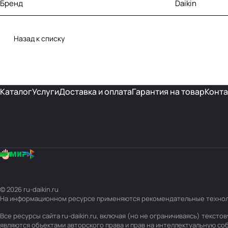
Бренд
Daikin
Назад к списку
Каталог
Услуги
Доставка и оплата
Гарантия на товар
Конта
© 2026 ru-daikin.ru
На информационном ресурсе применяются
рекомендательные техно
Все ресурсы сайта ru-daikin.ru, включая (но не ограничиваясь) текс
являются объектами авторского права и прав на интеллектуальную с