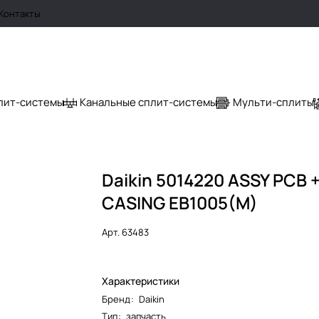
Контакты
лит-системы
Канальные сплит-системы
Мульти-сплиты
Daikin 5014220 ASSY PCB 
CASING EB1005(M)
Арт.
63483
Характеристики
Бренд
:
Daikin
Тип
:
запчасть