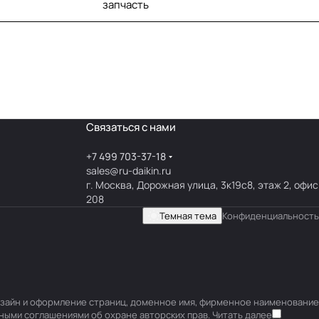
запчасть
Связаться с нами
+7 499 703-37-18
sales@ru-daikin.ru
г. Москва, Дорожная улица, 3к19с8, этаж 2, офис
208
Темная тема
Конфиденциальность
 дизайн и оформление страниц, доменное имя, фирменное наименование
ными соглашениями об охране авторских прав.
Читать далее