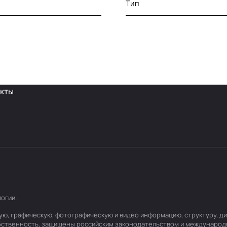
Тип
кты
логии
.
товую, графическую, фотографическую и видео информацию, структуру,
обственность, защищены российским законодательством и международ