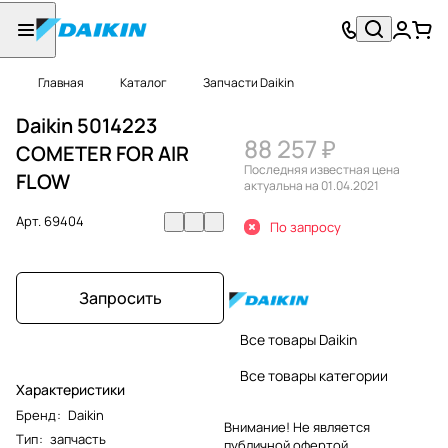
Главная
Каталог
Запчасти Daikin
Daikin 5014223
88 257 ₽
COMETER FOR AIR
Последняя известная цена
FLOW
актуальна на 01.04.2021
Арт.
69404
По запросу
Запросить
Все товары Daikin
Все товары категории
Характеристики
Бренд
:
Daikin
Внимание! Не является
Тип
:
запчасть
публичной офертой.