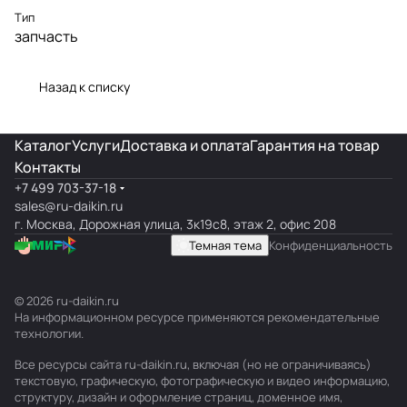
Тип
запчасть
Назад к списку
Каталог
Услуги
Доставка и оплата
Гарантия на товар
Контакты
+7 499 703-37-18
sales@ru-daikin.ru
г. Москва, Дорожная улица, 3к19с8, этаж 2, офис 208
Темная тема
Конфиденциальность
© 2026 ru-daikin.ru
На информационном ресурсе применяются
рекомендательные
технологии
.
Все ресурсы сайта ru-daikin.ru, включая (но не ограничиваясь)
текстовую, графическую, фотографическую и видео информацию,
структуру, дизайн и оформление страниц, доменное имя,