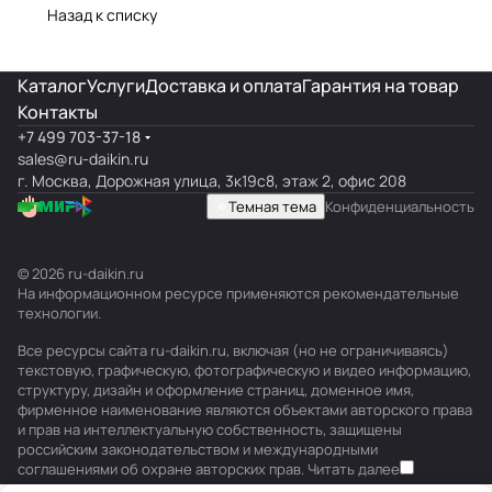
Назад к списку
Каталог
Услуги
Доставка и оплата
Гарантия на товар
Контакты
+7 499 703-37-18
sales@ru-daikin.ru
г. Москва, Дорожная улица, 3к19с8, этаж 2, офис 208
Темная тема
Конфиденциальность
© 2026 ru-daikin.ru
На информационном ресурсе применяются
рекомендательные
технологии
.
Все ресурсы сайта ru-daikin.ru, включая (но не ограничиваясь)
текстовую, графическую, фотографическую и видео информацию,
структуру, дизайн и оформление страниц, доменное имя,
фирменное наименование являются объектами авторского права
и прав на интеллектуальную собственность, защищены
российским законодательством и международными
соглашениями об охране авторских прав.
Читать далее