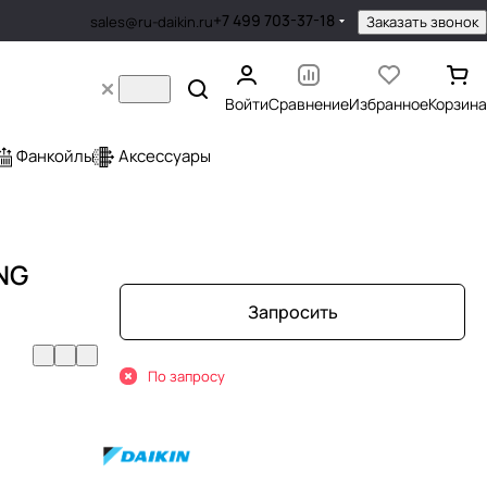
+7 499 703-37-18
Заказать звонок
sales@ru-daikin.ru
Войти
Сравнение
Избранное
Корзина
Фанкойлы
Аксессуары
NG
Запросить
По запросу