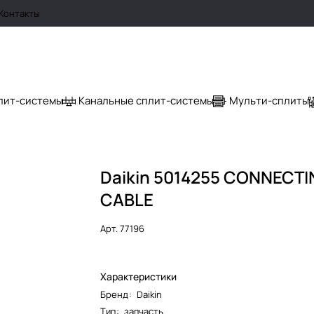
Контакты
лит-системы
Канальные сплит-системы
Мульти-сплиты
Daikin 5014255 CONNECTI
CABLE
Арт.
77196
Характеристики
Бренд
:
Daikin
Тип
:
запчасть