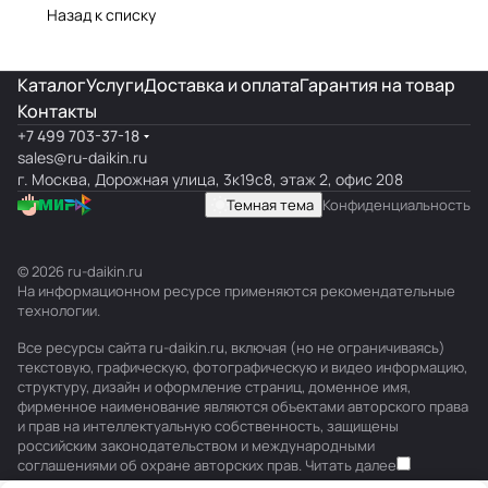
Назад к списку
Каталог
Услуги
Доставка и оплата
Гарантия на товар
Контакты
+7 499 703-37-18
sales@ru-daikin.ru
г. Москва, Дорожная улица, 3к19с8, этаж 2, офис 208
Темная тема
Конфиденциальность
© 2026 ru-daikin.ru
На информационном ресурсе применяются
рекомендательные
технологии
.
Все ресурсы сайта ru-daikin.ru, включая (но не ограничиваясь)
текстовую, графическую, фотографическую и видео информацию,
структуру, дизайн и оформление страниц, доменное имя,
фирменное наименование являются объектами авторского права
и прав на интеллектуальную собственность, защищены
российским законодательством и международными
соглашениями об охране авторских прав.
Читать далее