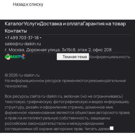
Назад к списку
Каталог
Услуги
Доставка и оплата
Гарантия на товар
Контакты
+7 499 703-37-18
sales@ru-daikin.ru
г. Москва, Дорожная улица, 3к19с8, этаж 2, офис 208
Темная тема
Конфиденциальность
© 2026 ru-daikin.ru
На информационном ресурсе применяются
рекомендательные
технологии
.
Все ресурсы сайта ru-daikin.ru, включая (но не ограничиваясь)
текстовую, графическую, фотографическую и видео информацию,
структуру, дизайн и оформление страниц, доменное имя,
фирменное наименование являются объектами авторского права
и прав на интеллектуальную собственность, защищены
российским законодательством и международными
соглашениями об охране авторских прав.
Читать далее