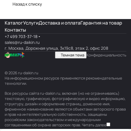
Назад к списку
Каталог
Услуги
Доставка и оплата
Гарантия на товар
Контакты
+7 499 703-37-18
sales@ru-daikin.ru
г. Москва, Дорожная улица, 3к19с8, этаж 2, офис 208
Темная тема
Конфиденциальность
© 2026 ru-daikin.ru
На информационном ресурсе применяются
рекомендательные
технологии
.
Все ресурсы сайта ru-daikin.ru, включая (но не ограничиваясь)
текстовую, графическую, фотографическую и видео информацию,
структуру, дизайн и оформление страниц, доменное имя,
фирменное наименование являются объектами авторского права
и прав на интеллектуальную собственность, защищены
российским законодательством и международными
соглашениями об охране авторских прав.
Читать далее