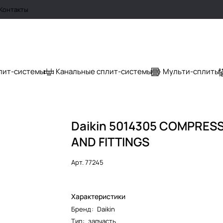
Контакты
лит-системы
Канальные сплит-системы
Мульти-сплиты
Daikin 5014305 COMPRES
AND FITTINGS
Арт.
77245
Характеристики
Бренд
:
Daikin
Тип
:
запчасть