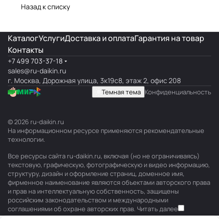
Назад к списку
Каталог
Услуги
Доставка и оплата
Гарантия на товар
Контакты
+7 499 703-37-18
sales@ru-daikin.ru
г. Москва, Дорожная улица, 3к19с8, этаж 2, офис 208
Темная тема
Конфиденциальность
© 2026 ru-daikin.ru
На информационном ресурсе применяются
рекомендательные
технологии
.
Все ресурсы сайта ru-daikin.ru, включая (но не ограничиваясь)
текстовую, графическую, фотографическую и видео информацию,
структуру, дизайн и оформление страниц, доменное имя,
фирменное наименование являются объектами авторского права
и прав на интеллектуальную собственность, защищены
российским законодательством и международными
соглашениями об охране авторских прав.
Читать далее