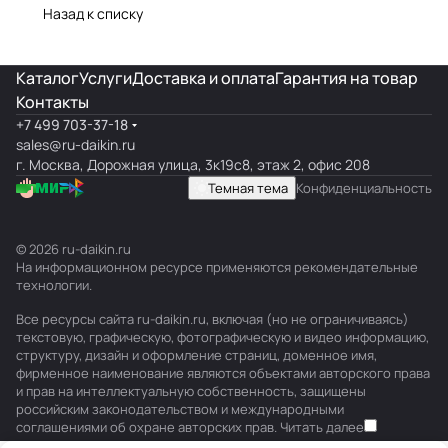
Назад к списку
Каталог
Услуги
Доставка и оплата
Гарантия на товар
Контакты
+7 499 703-37-18
sales@ru-daikin.ru
г. Москва, Дорожная улица, 3к19с8, этаж 2, офис 208
Темная тема
Конфиденциальность
© 2026 ru-daikin.ru
На информационном ресурсе применяются
рекомендательные
технологии
.
Все ресурсы сайта ru-daikin.ru, включая (но не ограничиваясь)
текстовую, графическую, фотографическую и видео информацию,
структуру, дизайн и оформление страниц, доменное имя,
фирменное наименование являются объектами авторского права
и прав на интеллектуальную собственность, защищены
российским законодательством и международными
соглашениями об охране авторских прав.
Читать далее