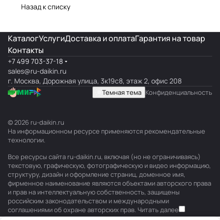
Назад к списку
Каталог
Услуги
Доставка и оплата
Гарантия на товар
Контакты
+7 499 703-37-18
sales@ru-daikin.ru
г. Москва, Дорожная улица, 3к19с8, этаж 2, офис 208
Темная тема
Конфиденциальность
© 2026 ru-daikin.ru
На информационном ресурсе применяются
рекомендательные
технологии
.
Все ресурсы сайта ru-daikin.ru, включая (но не ограничиваясь)
текстовую, графическую, фотографическую и видео информацию,
структуру, дизайн и оформление страниц, доменное имя,
фирменное наименование являются объектами авторского права
и прав на интеллектуальную собственность, защищены
российским законодательством и международными
соглашениями об охране авторских прав.
Читать далее