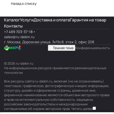
Назад к списку
Каталог
Услуги
Доставка и оплата
Гарантия на товар
Контакты
+7 499 703-37-18
sales@ru-daikin.ru
г. Москва, Дорожная улица, 3к19с8, этаж 2, офис 208
Темная тема
Конфиденциальность
© 2026 ru-daikin.ru
На информационном ресурсе применяются
рекомендательные
технологии
.
Все ресурсы сайта ru-daikin.ru, включая (но не ограничиваясь)
текстовую, графическую, фотографическую и видео информацию,
структуру, дизайн и оформление страниц, доменное имя,
фирменное наименование являются объектами авторского права
и прав на интеллектуальную собственность, защищены
российским законодательством и международными
соглашениями об охране авторских прав.
Читать далее