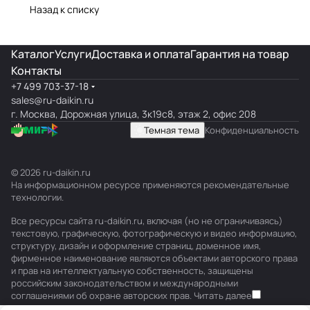
Назад к списку
Каталог
Услуги
Доставка и оплата
Гарантия на товар
Контакты
+7 499 703-37-18
sales@ru-daikin.ru
г. Москва, Дорожная улица, 3к19с8, этаж 2, офис 208
Темная тема
Конфиденциальность
© 2026 ru-daikin.ru
На информационном ресурсе применяются
рекомендательные
технологии
.
Все ресурсы сайта ru-daikin.ru, включая (но не ограничиваясь)
текстовую, графическую, фотографическую и видео информацию,
структуру, дизайн и оформление страниц, доменное имя,
фирменное наименование являются объектами авторского права
и прав на интеллектуальную собственность, защищены
российским законодательством и международными
соглашениями об охране авторских прав.
Читать далее