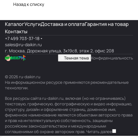
Назад к списку
Каталог
Услуги
Доставка и оплата
Гарантия на товар
Контакты
+7 499 703-37-18
sales@ru-daikin.ru
г. Москва, Дорожная улица, 3к19с8, этаж 2, офис 208
Темная тема
Конфиденциальность
© 2026 ru-daikin.ru
На информационном ресурсе применяются
рекомендательные
технологии
.
Все ресурсы сайта ru-daikin.ru, включая (но не ограничиваясь)
текстовую, графическую, фотографическую и видео информацию,
структуру, дизайн и оформление страниц, доменное имя,
фирменное наименование являются объектами авторского права
и прав на интеллектуальную собственность, защищены
российским законодательством и международными
соглашениями об охране авторских прав.
Читать далее