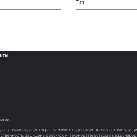
Тип
кты
логии
.
товую, графическую, фотографическую и видео информацию, структуру,
обственность, защищены российским законодательством и международ