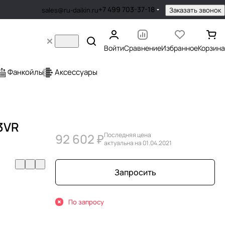
+7 499 703-37-18
Заказать звонок
sales@ru-daikin.ru
Войти
Сравнение
Избранное
Корзина
Фанкойлы
Аксессуары
 3VR
92 602 ₽
Последняя цена
актуальна на 01.04.2021
Запросить
По запросу