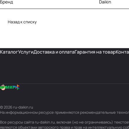
Бренд
Daikin
Назад к списку
Каталог
Услуги
Доставка и оплата
Гарантия на товар
Конта
© 2026 ru-daikin.ru
На информационном ресурсе применяются
рекомендательные техно
Все ресурсы сайта ru-daikin.ru, включая (но не ограничиваясь) текс
являются объектами авторского права и прав на интеллектуальную с