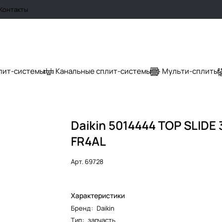
Контакты
лит-системы
Канальные сплит-системы
Мульти-сплиты
Daikin 5014444 TOP SLIDE
FR4AL
Арт.
69728
Характеристики
Бренд
:
Daikin
Тип
:
запчасть