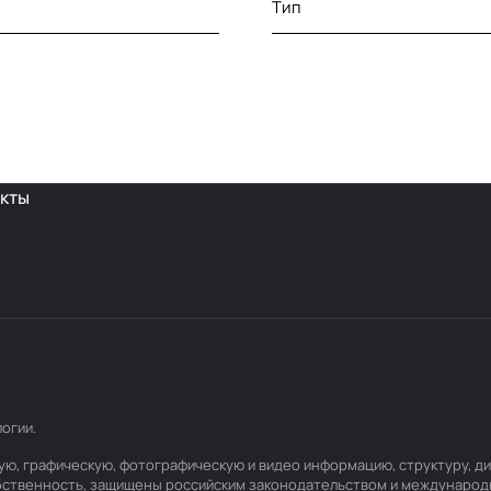
Тип
кты
логии
.
товую, графическую, фотографическую и видео информацию, структуру,
обственность, защищены российским законодательством и международ