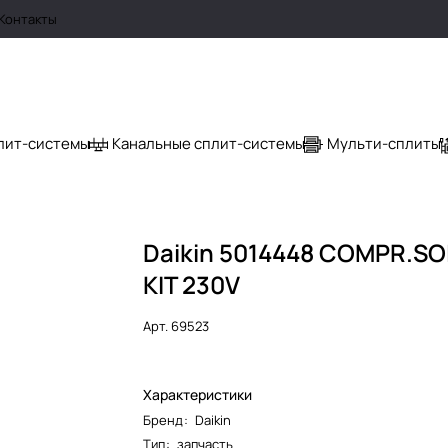
Контакты
лит-системы
Канальные сплит-системы
Мульти-сплиты
Daikin 5014448 COMPR.SO
KIT 230V
Арт.
69523
Характеристики
Бренд
:
Daikin
Тип
:
запчасть