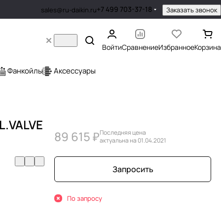
+7 499 703-37-18
Заказать звонок
sales@ru-daikin.ru
Войти
Сравнение
Избранное
Корзина
Фанкойлы
Аксессуары
L.VALVE
89 615 ₽
Последняя цена
актуальна на 01.04.2021
Запросить
По запросу