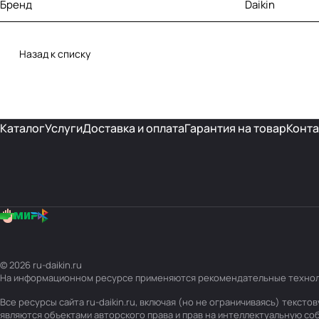
Бренд
Daikin
Назад к списку
Каталог
Услуги
Доставка и оплата
Гарантия на товар
Конта
© 2026 ru-daikin.ru
На информационном ресурсе применяются
рекомендательные техно
Все ресурсы сайта ru-daikin.ru, включая (но не ограничиваясь) текс
являются объектами авторского права и прав на интеллектуальную с