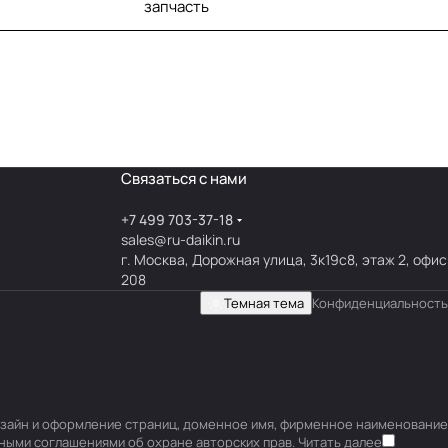
запчасть
Связаться с нами
+7 499 703-37-18
sales@ru-daikin.ru
г. Москва, Дорожная улица, 3к19с8, этаж 2, офис
208
Темная тема
Конфиденциальность
 дизайн и оформление страниц, доменное имя, фирменное наименование
ными соглашениями об охране авторских прав.
Читать далее