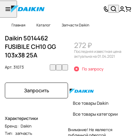
Главная
Каталог
Запчасти Daikin
Daikin 5014462
272 ₽
FUSIBILE CH10 GG
Последняя известная цена
103x38 25A
актуальна на 01.04.2021
Арт.
31073
По запросу
Запросить
Все товары Daikin
Все товары категории
Характеристики
Бренд
:
Daikin
Внимание! Не является
Тип
:
запчасть
публичной офертой.