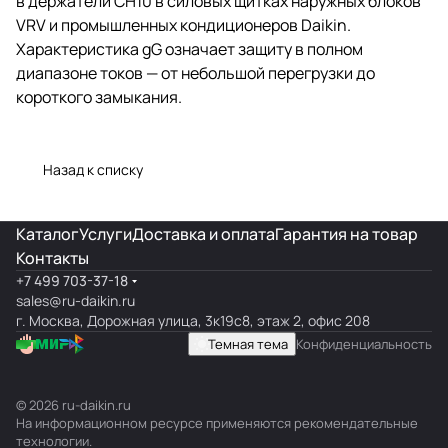
в держатели CH10 в силовых щитках наружных блоков
VRV и промышленных кондиционеров Daikin.
Характеристика gG означает защиту в полном
диапазоне токов — от небольшой перегрузки до
короткого замыкания.
Назад к списку
Каталог
Услуги
Доставка и оплата
Гарантия на товар
Контакты
+7 499 703-37-18
sales@ru-daikin.ru
г. Москва, Дорожная улица, 3к19с8, этаж 2, офис 208
Темная тема
Конфиденциальность
© 2026 ru-daikin.ru
На информационном ресурсе применяются
рекомендательные
технологии
.