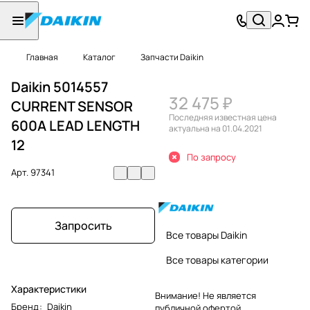
Главная
Каталог
Запчасти Daikin
Daikin 5014557
32 475 ₽
CURRENT SENSOR
Последняя известная цена
600A LEAD LENGTH
актуальна на 01.04.2021
12
По запросу
Арт.
97341
Запросить
Все товары Daikin
Все товары категории
Характеристики
Внимание! Не является
Бренд
:
Daikin
публичной офертой.