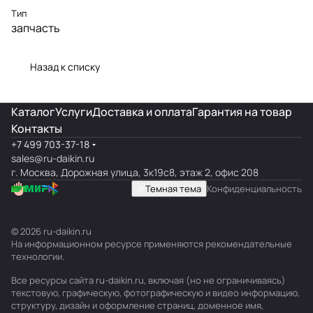
Тип
запчасть
Назад к списку
Каталог
Услуги
Доставка и оплата
Гарантия на товар
Контакты
+7 499 703-37-18
sales@ru-daikin.ru
г. Москва, Дорожная улица, 3к19с8, этаж 2, офис 208
Темная тема
Конфиденциальность
© 2026 ru-daikin.ru
На информационном ресурсе применяются
рекомендательные
технологии
.
Все ресурсы сайта ru-daikin.ru, включая (но не ограничиваясь)
текстовую, графическую, фотографическую и видео информацию,
структуру, дизайн и оформление страниц, доменное имя,