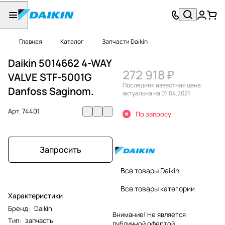
Главная
Каталог
Запчасти Daikin
Daikin 5014662 4-WAY
272 918 ₽
VALVE STF-5001G
Последняя известная цена
Danfoss Saginom.
актуальна на 01.04.2021
Арт.
74401
По запросу
Запросить
Все товары Daikin
Все товары категории
Характеристики
Бренд
:
Daikin
Внимание! Не является
Тип
:
запчасть
публичной офертой.