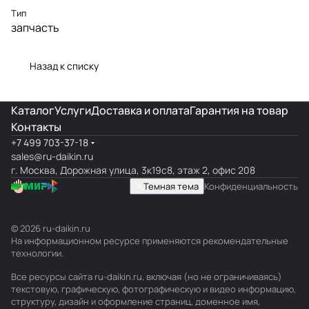
Тип
запчасть
Назад к списку
Каталог
Услуги
Доставка и оплата
Гарантия на товар
Контакты
+7 499 703-37-18
sales@ru-daikin.ru
г. Москва, Дорожная улица, 3к19с8, этаж 2, офис 208
Темная тема
Конфиденциальность
© 2026 ru-daikin.ru
На информационном ресурсе применяются
рекомендательные
технологии
.
Все ресурсы сайта ru-daikin.ru, включая (но не ограничиваясь)
текстовую, графическую, фотографическую и видео информацию,
структуру, дизайн и оформление страниц, доменное имя,