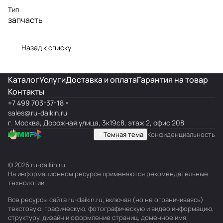
Тип
запчасть
Назад к списку
Каталог
Услуги
Доставка и оплата
Гарантия на товар
Контакты
+7 499 703-37-18
sales@ru-daikin.ru
г. Москва, Дорожная улица, 3к19с8, этаж 2, офис 208
Темная тема
Конфиденциальность
© 2026 ru-daikin.ru
На информационном ресурсе применяются
рекомендательные
технологии
.
Все ресурсы сайта ru-daikin.ru, включая (но не ограничиваясь)
текстовую, графическую, фотографическую и видео информацию,
структуру, дизайн и оформление страниц, доменное имя,