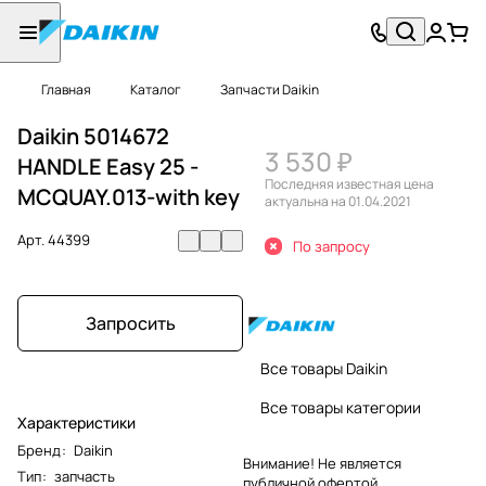
Главная
Каталог
Запчасти Daikin
Daikin 5014672
3 530 ₽
HANDLE Easy 25 -
Последняя известная цена
MCQUAY.013-with key
актуальна на 01.04.2021
Арт.
44399
По запросу
Запросить
Все товары Daikin
Все товары категории
Характеристики
Бренд
:
Daikin
Внимание! Не является
Тип
:
запчасть
публичной офертой.