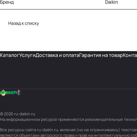
Бренд
Daikin
Назад к списку
Каталог
Услуги
Доставка и оплата
Гарантия на товар
Конта
© 2026 ru-daikin.ru
На информационном ресурсе применяются
рекомендательные техно
Все ресурсы сайта ru-daikin.ru, включая (но не ограничиваясь) текс
являются объектами авторского права и прав на интеллектуальную с