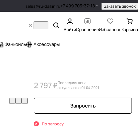
+7 499 703-37-18
Заказать звонок
sales@ru-daikin.ru
Войти
Сравнение
Избранное
Корзина
Фанкойлы
Аксессуары
2 797 ₽
Последняя цена
актуальна на 01.04.2021
Запросить
По запросу