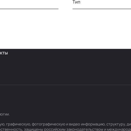
Тип
кты
логии
.
товую, графическую, фотографическую и видео информацию, структуру,
обственность, защищены российским законодательством и международ