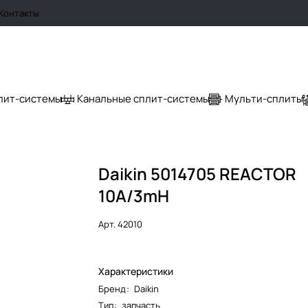
Контакты
лит-системы
Канальные сплит-системы
Мульти-сплиты
Daikin 5014705 REACTOR
10A/3mH
Арт.
42010
Характеристики
Бренд
:
Daikin
Тип
:
запчасть