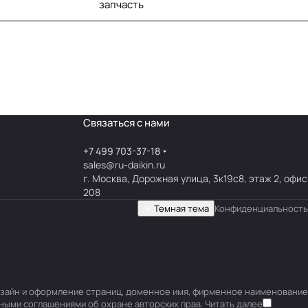
запчасть
Связаться с нами
+7 499 703-37-18
sales@ru-daikin.ru
г. Москва, Дорожная улица, 3к19с8, этаж 2, офис
208
Темная тема
Конфиденциальность
 дизайн и оформление страниц, доменное имя, фирменное наименование
ными соглашениями об охране авторских прав.
Читать далее