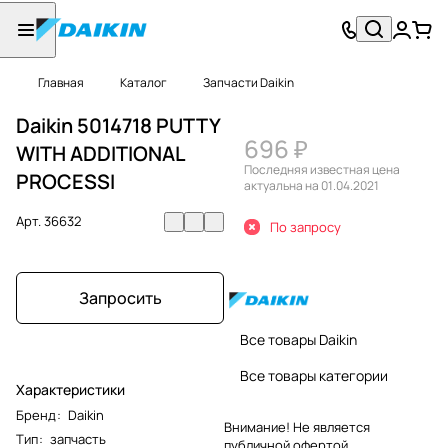
Главная
Каталог
Запчасти Daikin
Daikin 5014718 PUTTY
696 ₽
WITH ADDITIONAL
Последняя известная цена
PROCESSI
актуальна на 01.04.2021
Арт.
36632
По запросу
Запросить
Все товары Daikin
Все товары категории
Характеристики
Бренд
:
Daikin
Внимание! Не является
Тип
:
запчасть
публичной офертой.