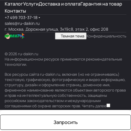
Каталог
Услуги
Доставка и оплата
Гарантия на товар
Контакты
+7 499 703-37-18
sales@ru-daikin.ru
г. Москва, Дорожная улица, 3к19с8, этаж 2, офис 208
Темная тема
Конфиденциальность
© 2026 ru-daikin.ru
На информационном ресурсе применяются
рекомендательные
технологии
.
Все ресурсы сайта ru-daikin.ru, включая (но не ограничиваясь)
текстовую, графическую, фотографическую и видео информацию,
структуру, дизайн и оформление страниц, доменное имя,
фирменное наименование являются объектами авторского права
и прав на интеллектуальную собственность, защищены
российским законодательством и международными
соглашениями об охране авторских прав.
Читать далее
Запросить