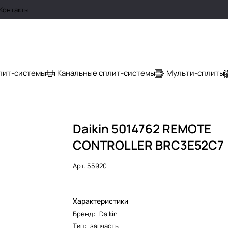
Контакты
лит-системы
Канальные сплит-системы
Мульти-сплиты
Daikin 5014762 REMOTE
CONTROLLER BRC3E52C7
Арт.
55920
Характеристики
Бренд
:
Daikin
Тип
:
запчасть