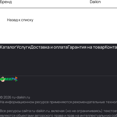
Бренд
Daikin
Назад к списку
Каталог
Услуги
Доставка и оплата
Гарантия на товар
Конта
© 2026 ru-daikin.ru
На информационном ресурсе применяются
рекомендательные техно
Все ресурсы сайта ru-daikin.ru, включая (но не ограничиваясь) текс
являются объектами авторского права и прав на интеллектуальную с