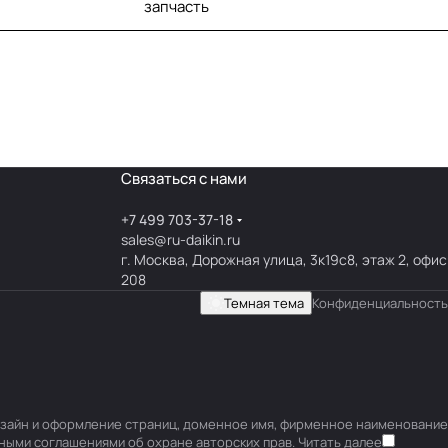
запчасть
Связаться с нами
+7 499 703-37-18
sales@ru-daikin.ru
г. Москва, Дорожная улица, 3к19с8, этаж 2, офис
208
Темная тема
Конфиденциальность
 дизайн и оформление страниц, доменное имя, фирменное наименование
ными соглашениями об охране авторских прав.
Читать далее