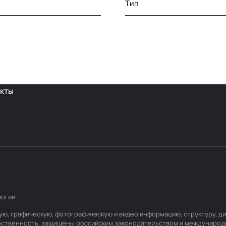
Тип
кты
логии
.
товую, графическую, фотографическую и видео информацию, структуру,
обственность, защищены российским законодательством и международ