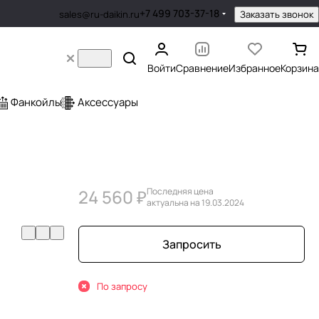
+7 499 703-37-18
Заказать звонок
sales@ru-daikin.ru
Войти
Сравнение
Избранное
Корзина
Фанкойлы
Аксессуары
24 560 ₽
Последняя цена
актуальна на 19.03.2024
Запросить
По запросу