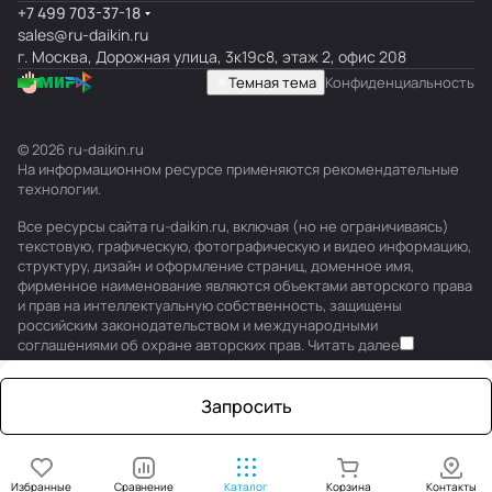
+7 499 703-37-18
sales@ru-daikin.ru
г. Москва, Дорожная улица, 3к19с8, этаж 2, офис 208
Темная тема
Конфиденциальность
© 2026 ru-daikin.ru
На информационном ресурсе применяются
рекомендательные
технологии
.
Все ресурсы сайта ru-daikin.ru, включая (но не ограничиваясь)
текстовую, графическую, фотографическую и видео информацию,
структуру, дизайн и оформление страниц, доменное имя,
фирменное наименование являются объектами авторского права
и прав на интеллектуальную собственность, защищены
российским законодательством и международными
соглашениями об охране авторских прав.
Читать далее
Запросить
Избранные
Сравнение
Каталог
Корзина
Контакты