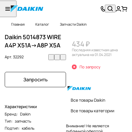
Главная
Каталог
Запчасти Daikin
Daikin 5014873 WIRE
434 ₽
A4P X51A->A8P X5A
Последняя известная цена
актуальна на 01.04.2021
Арт.
32292
По запросу
Запросить
Все товары Daikin
Характеристики
Все товары категории
Бренд
:
Daikin
Тип
:
запчасть
Внимание! Не является
Подтип
:
кабель
публичной офертой.