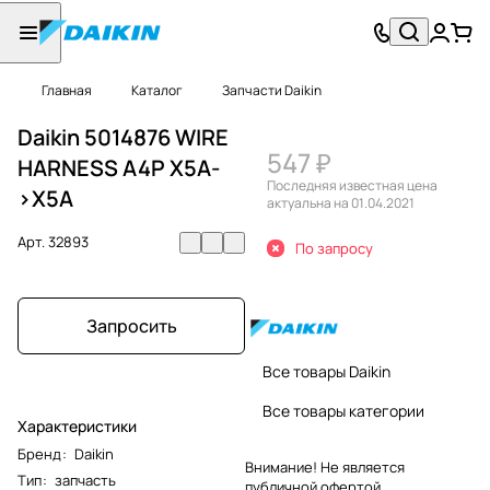
Главная
Каталог
Запчасти Daikin
Daikin 5014876 WIRE
547 ₽
HARNESS A4P X5A-
Последняя известная цена
>X5A
актуальна на 01.04.2021
Арт.
32893
По запросу
Запросить
Все товары Daikin
Все товары категории
Характеристики
Бренд
:
Daikin
Внимание! Не является
Тип
:
запчасть
публичной офертой.