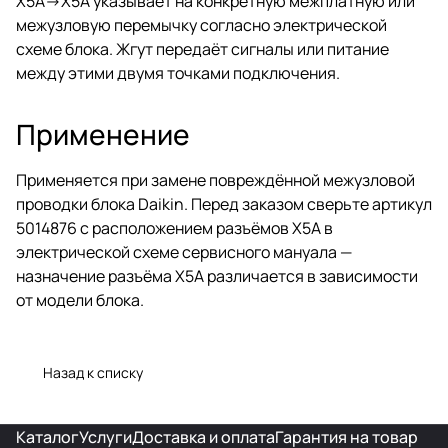
X5A->X5A указывает на конкретную межплатную или
межузловую перемычку согласно электрической
схеме блока. Жгут передаёт сигналы или питание
между этими двумя точками подключения.
Применение
Применяется при замене повреждённой межузловой
проводки блока Daikin. Перед заказом сверьте артикул
5014876 с расположением разъёмов X5A в
электрической схеме сервисного мануала —
назначение разъёма X5A различается в зависимости
от модели блока.
Назад к списку
Каталог
Услуги
Доставка и оплата
Гарантия на товар