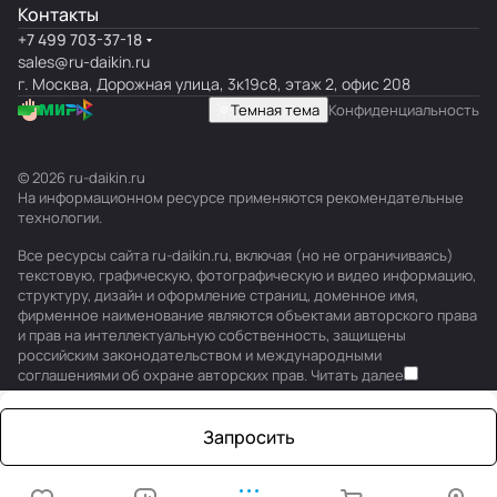
Контакты
+7 499 703-37-18
sales@ru-daikin.ru
г. Москва, Дорожная улица, 3к19с8, этаж 2, офис 208
Темная тема
Конфиденциальность
© 2026 ru-daikin.ru
На информационном ресурсе применяются
рекомендательные
технологии
.
Все ресурсы сайта ru-daikin.ru, включая (но не ограничиваясь)
текстовую, графическую, фотографическую и видео информацию,
структуру, дизайн и оформление страниц, доменное имя,
фирменное наименование являются объектами авторского права
и прав на интеллектуальную собственность, защищены
российским законодательством и международными
соглашениями об охране авторских прав.
Читать далее
Запросить