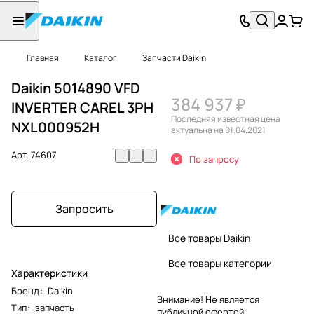
Главная
Каталог
Запчасти Daikin
Daikin 5014890 VFD
384 937 ₽
INVERTER CAREL 3PH
Последняя известная цена
NXL000952H
актуальна на 01.04.2021
Арт.
74607
По запросу
Запросить
Все товары Daikin
Все товары категории
Характеристики
Бренд
:
Daikin
Внимание! Не является
Тип
:
запчасть
публичной офертой.