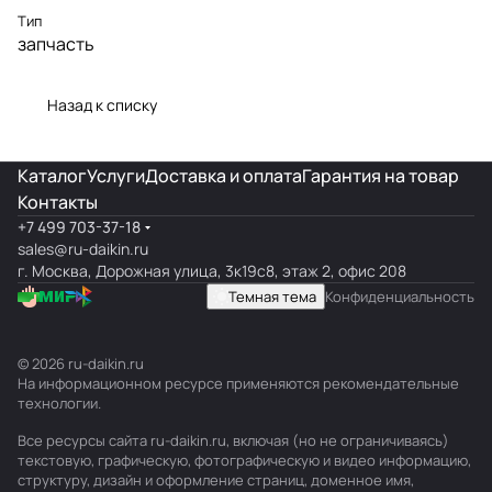
Тип
запчасть
Назад к списку
Каталог
Услуги
Доставка и оплата
Гарантия на товар
Контакты
+7 499 703-37-18
sales@ru-daikin.ru
г. Москва, Дорожная улица, 3к19с8, этаж 2, офис 208
Темная тема
Конфиденциальность
© 2026 ru-daikin.ru
На информационном ресурсе применяются
рекомендательные
технологии
.
Все ресурсы сайта ru-daikin.ru, включая (но не ограничиваясь)
текстовую, графическую, фотографическую и видео информацию,
структуру, дизайн и оформление страниц, доменное имя,