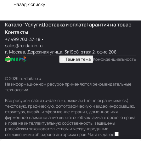
Назад к списку
Каталог
Услуги
Доставка и оплата
Гарантия на товар
Контакты
+7 499 703-37-18
sales@ru-daikin.ru
г. Москва, Дорожная улица, 3к19с8, этаж 2, офис 208
Темная тема
Конфиденциальность
© 2026 ru-daikin.ru
На информационном ресурсе применяются
рекомендательные
технологии
.
Все ресурсы сайта ru-daikin.ru, включая (но не ограничиваясь)
текстовую, графическую, фотографическую и видео информацию,
структуру, дизайн и оформление страниц, доменное имя,
фирменное наименование являются объектами авторского права
и прав на интеллектуальную собственность, защищены
российским законодательством и международными
соглашениями об охране авторских прав.
Читать далее