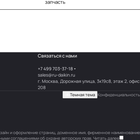
запчасть
Связаться с нами
+7 499 703-37-18
sales@ru-daikin.ru
г. Москва, Дорожная улица, 3к19с8, этаж 2, офис
208
Темная тема
Конфиденциальность
 дизайн и оформление страниц, доменное имя, фирменное наименование
ными соглашениями об охране авторских прав.
Читать далее