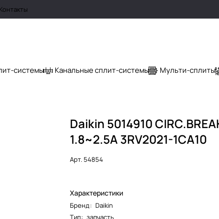
Контакты
лит-системы
Канальные сплит-системы
Мульти-сплиты
Daikin 5014910 CIRC.BRE
1.8~2.5A 3RV2021-1CA10
Арт.
54854
Характеристики
Бренд
:
Daikin
Тип
:
запчасть