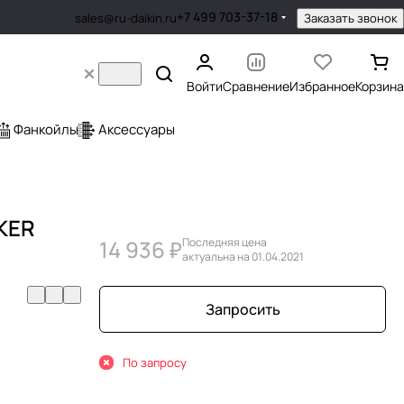
+7 499 703-37-18
Заказать звонок
sales@ru-daikin.ru
Войти
Сравнение
Избранное
Корзина
Фанкойлы
Аксессуары
AKER
14 936 ₽
Последняя цена
актуальна на 01.04.2021
Запросить
По запросу