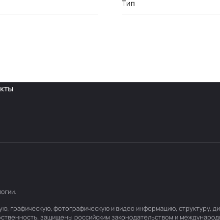
Тип
кты
логии
.
товую, графическую, фотографическую и видео информацию, структуру,
обственность, защищены российским законодательством и международ