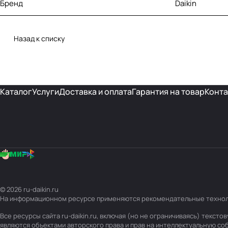
Бренд
Daikin
Назад к списку
Каталог
Услуги
Доставка и оплата
Гарантия на товар
Конта
© 2026 ru-daikin.ru
На информационном ресурсе применяются
рекомендательные техно
Все ресурсы сайта ru-daikin.ru, включая (но не ограничиваясь) текс
являются объектами авторского права и прав на интеллектуальную с