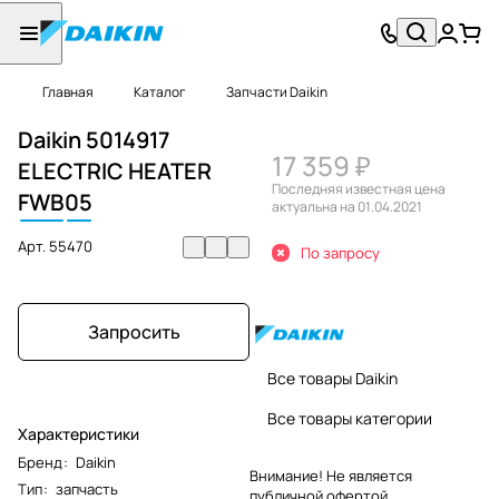
Главная
Каталог
Запчасти Daikin
Daikin 5014917
17 359 ₽
ELECTRIC HEATER
Последняя известная цена
FWB
05
актуальна на 01.04.2021
Арт.
55470
По запросу
Запросить
Все товары Daikin
Все товары категории
Характеристики
Бренд
:
Daikin
Внимание! Не является
Тип
:
запчасть
публичной офертой.