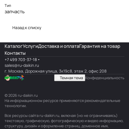
Тип
запчасть
Назад к списку
Каталог
Услуги
Доставка и оплата
Гарантия на товар
Контакты
+7 499 703-37-18
sales@ru-daikin.ru
г. Москва, Дорожная улица, 3к19с8, этаж 2, офис 208
Темная тема
Конфиденциальность
© 2026 ru-daikin.ru
На информационном ресурсе применяются
рекомендательные
технологии
.
Все ресурсы сайта ru-daikin.ru, включая (но не ограничиваясь)
текстовую, графическую, фотографическую и видео информацию,
структуру, дизайн и оформление страниц, доменное имя,