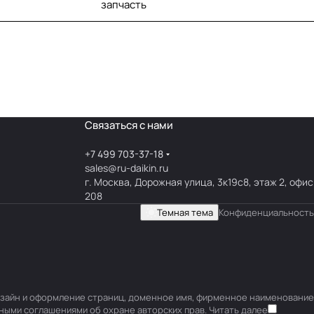
запчасть
Связаться с нами
+7 499 703-37-18
sales@ru-daikin.ru
г. Москва, Дорожная улица, 3к19с8, этаж 2, офис
208
Темная тема
Конфиденциальность
 дизайн и оформление страниц, доменное имя, фирменное наименование
ными соглашениями об охране авторских прав.
Читать далее