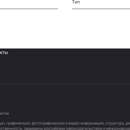
Тип
кты
логии
.
товую, графическую, фотографическую и видео информацию, структуру,
обственность, защищены российским законодательством и международ