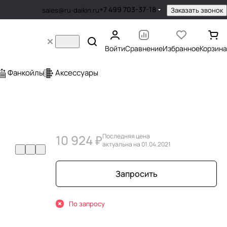
+7 499 703-37-18
Заказать звонок
sales@ru-daikin.ru
Войти
Сравнение
Избранное
Корзина
Фанкойлы
Аксессуары
10 924 ₽
Последняя цена
актуальна на 01.04.2021
Запросить
По запросу