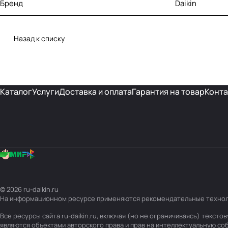
Бренд
Daikin
Назад к списку
Каталог
Услуги
Доставка и оплата
Гарантия на товар
Конта
© 2026 ru-daikin.ru
На информационном ресурсе применяются
рекомендательные техно
Все ресурсы сайта ru-daikin.ru, включая (но не ограничиваясь) текс
являются объектами авторского права и прав на интеллектуальную с