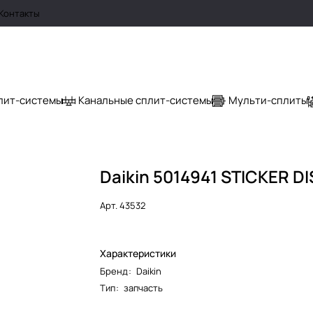
Контакты
лит-системы
Канальные сплит-системы
Мульти-сплиты
Daikin 5014941 STICKER D
Арт.
43532
Характеристики
Бренд
:
Daikin
Тип
:
запчасть