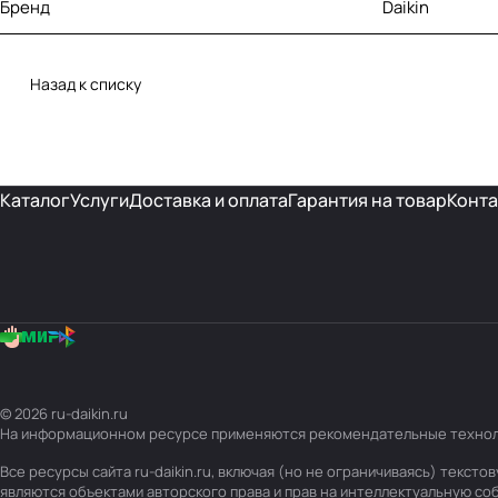
Бренд
Daikin
Назад к списку
Каталог
Услуги
Доставка и оплата
Гарантия на товар
Конта
© 2026 ru-daikin.ru
На информационном ресурсе применяются
рекомендательные техно
Все ресурсы сайта ru-daikin.ru, включая (но не ограничиваясь) текс
являются объектами авторского права и прав на интеллектуальную с