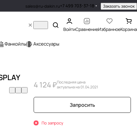
+7 499 703-37-18
Заказать звонок
sales@ru-daikin.ru
Войти
Сравнение
Избранное
Корзина
Фанкойлы
Аксессуары
ISPLAY
4 124 ₽
Последняя цена
актуальна на 01.04.2021
Запросить
По запросу