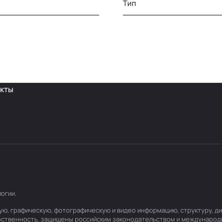
Тип
кты
логии
.
товую, графическую, фотографическую и видео информацию, структуру,
обственность, защищены российским законодательством и международ