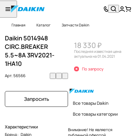
Главная
Каталог
Запчасти Daikin
Daikin 5014948
18 330 ₽
CIRC.BREAKER
Последняя известная цена
5.5~8A 3RV2021-
актуальна на 01.04.2021
1HA10
По запросу
Арт.
56566
Запросить
Все товары Daikin
Все товары категории
Характеристики
Внимание! Не является
Бренд
:
Daikin
публичной офертой.