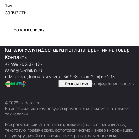
Тип
запчасть
Назад к списку
Каталог
Услуги
Доставка и оплата
Гарантия на товар
Контакты
+7 499 703-37-18
sales@ru-daikin.ru
г. Москва, Дорожная улица, 3к19с8, этаж 2, офис 208
Темная тема
Конфиденциальность
© 2026 ru-daikin.ru
На информационном ресурсе применяются
рекомендательные
технологии
.
Все ресурсы сайта ru-daikin.ru, включая (но не ограничиваясь)
текстовую, графическую, фотографическую и видео информацию,
структуру, дизайн и оформление страниц, доменное имя,