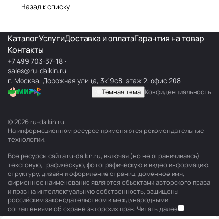
Назад к списку
Каталог
Услуги
Доставка и оплата
Гарантия на товар
Контакты
+7 499 703-37-18
sales@ru-daikin.ru
г. Москва, Дорожная улица, 3к19с8, этаж 2, офис 208
Темная тема
Конфиденциальность
© 2026 ru-daikin.ru
На информационном ресурсе применяются
рекомендательные
технологии
.
Все ресурсы сайта ru-daikin.ru, включая (но не ограничиваясь)
текстовую, графическую, фотографическую и видео информацию,
структуру, дизайн и оформление страниц, доменное имя,
фирменное наименование являются объектами авторского права
и прав на интеллектуальную собственность, защищены
российским законодательством и международными
соглашениями об охране авторских прав.
Читать далее